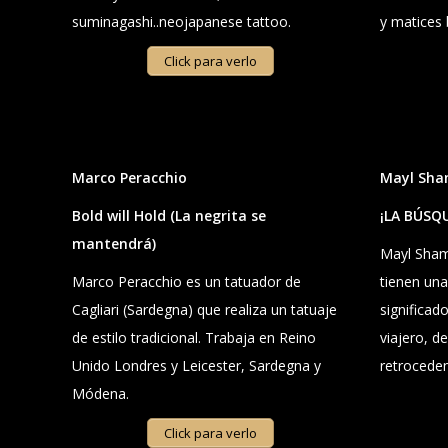
suminagashi..neojapanese tattoo.
y matices b
Click para verlo
Marco Peracchio
Mayl Sha
Bold will Hold
(La negrita se
¡LA BÚSQ
mantendrá)
Mayl Shamb
Marco Peracchio es un tatuador de
tienen una
Cagliari (Sardegna) que realiza un tatuaje
significado
de estilo tradicional. Trabaja en Reino
viajero, d
Unido Londres y Leicester, Sardegna y
retroceden
Módena.
Click para verlo