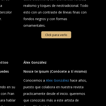
ha
realismo y toques de neotradicional. Todo
tercolor
esto con un contraste de líneas finas con
r.
fondos negros y con formas
ornamentales.
Click para verlo
attoo
Álex González
puedes
Nosce te Ipsum
(Conócete a tí mismo)
Conocemos a
Alex González
hace años,
ando en su
puesto que colabora en nuestra revista
 con Fran
practicamente desde el inicio. queremos
para hablar
que conozcáis más a este artista de