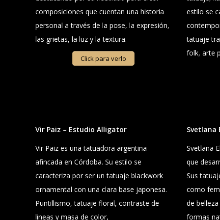
composiciones que cuentan una historia
estilo se 
personal a través de la pose, la expresión,
contempor
las grietas, la luz y la textura.
tatuaje tr
folk, arte
Click para verlo
Vir Paiz – Estudio Alligator
Svetlana
Vir Paiz es una tatuadora argentina
Svetlana E
afincada en Córdoba. Su estilo se
que desarro
caracteriza por ser un tatuaje blackwork
Sus tatuaj
ornamental con una clara base japonesa.
como feme
Puntillismo, tatuaje floral, contraste de
de belleza
lineas y masa de color,
formas nat