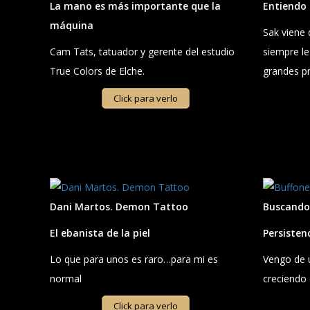
La mano es más importante que la
Entiendo 
máquina
Sak viene 
Cam Tats, tatuador y gerente del estudio
siempre le 
True Colors de Elche.
grandes p
Click para verlo
Dani Martos. Demon Tattoo
Buscando 
El ebanista de la piel
Persistenc
Lo que para unos es raro…para mi es
Vengo de 
normal
creciendo
Click para verlo