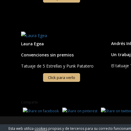
Andrés I
Laura Egea
Un trabaj
Convenciones sin premios
El tatuaje
Tatuaje de 5 Estrellas y Punk Patatero
Click para verlo
Comparte
POWERED BY WORDPRESS
|
THEME:
GREATMAG
BY ATHEMES.
Esta web utiliza
cookies
propias y de terceros para su correcto funcionamie