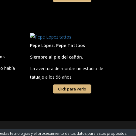
Pepe López. Pepe Tattoos
os.
Siempre al pie del cañón.
no había
La aventura de montar un estudio de
.
tatuaje a los 56 años.
Click para verlo
S
BLOG
COLABORADORES
CONTACTO
¡SUSCRÍBETE!
e estas tecnologías y el procesamiento de tus datos para estos propósitos.