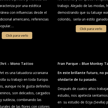
caracteriza por una estética
trabajo. Alejado de las modas, 
ánea con influencias desde el
demostrando que su tatuaje wa
adicional americano, referencias
colorido, sería un estilo ganado
 popular….
Click para verlo
Click para verlo
 Ehrt – Mono Tattoo
Fran Parque – Blue Monkey T
hrt es una tatuadora ucraniana
En este brillante futuro, no 
lla su trabajo en toda Europa. ​​
olvidarte de tu pasado.
es, aunque no le gusta definirlos
Después de cuatro años trabaj
ninos, son delicados, cargados
estudio, nos apetecía sentarnos
 y sutileza, combinando las
en su estudio de Ecija (Sevilla) 
urales de las flores con colores