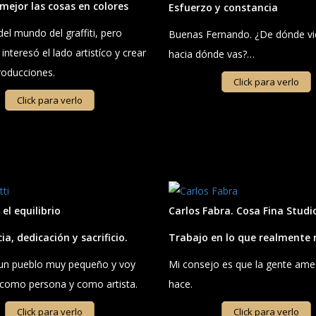
mejor las cosas en colores
Esfuerzo y constancia
del mundo del graffiti, pero
Buenas Fernando. ¿De dónde vi
interesó el lado artistíco y crear
hacia dónde vas?…
roducciones.
Click para verlo
Click para verlo
el equilibrio
Carlos Fabra. Cosa Fina Studi
ia, dedicación y sacrificio.
Trabajo en lo que realmente
un pueblo muy pequeño y voy
Mi consejo es que la gente ame
 como persona y como artista.
hace.
Click para verlo
Click para verlo