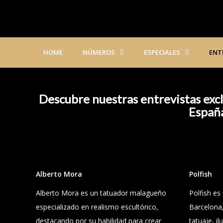
HOME
NÚMEROS
ESPECIALES
ENT
Descubre nuestras entrevistas excl
España
Alberto Mora
Polfish
Alberto Mora es un tatuador malagueño
Polfish es 
especializado en realismo escultórico,
Barcelona,
destacando por su habilidad para crear
tatuaje, il