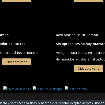
nkman
Xavi Macipe. Mito Tattoo
ador del tattoo.
Sin aprendices no hay maestr
 Tradicional Reversionado.
Vengo de una época en la cual 
demasiados artistas en el tattoo
Click para verlo
Click para verlo
HOME
NÚMEROS
ESPECIALES
ENTREVISTA
nto y para fines analíticos. Al hacer clic en el botón Aceptar, acepta el uso d