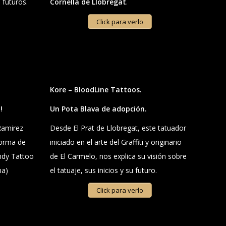
 futuros.
Cornellà de Llobregat
.
Click para verlo
Kore – BloodLine Tattoos.
!
Un Pota Blava de adopción.
Ramirez
Desde El Prat de Llobregat, este tatuador
forma de
iniciado en el arte del Graffiti y originario
Indy Tattoo
de El Carmelo, nos explica su visión sobre
na)
el tatuaje, sus inicios y su futuro.
Click para verlo