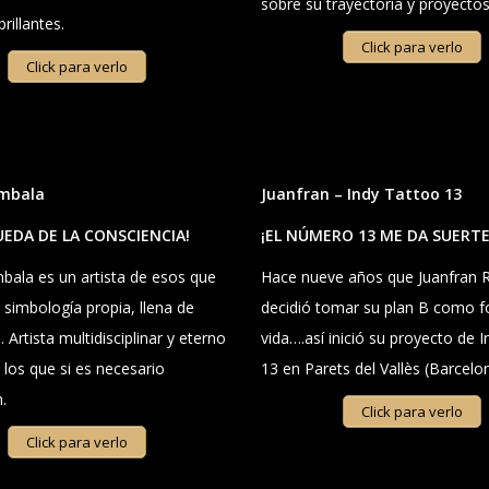
sobre su trayectoria y proyectos
rillantes.
Click para verlo
Click para verlo
mbala
Juanfran – Indy Tattoo 13
UEDA DE LA CONSCIENCIA!
¡EL NÚMERO 13 ME DA SUERTE
ala es un artista de esos que
Hace nueve años que Juanfran 
 simbología propia, llena de
decidió tomar su plan B como 
. Artista multidisciplinar y eterno
vida….así inició su proyecto de 
e los que si es necesario
13 en Parets del Vallès (Barcelo
.
Click para verlo
Click para verlo