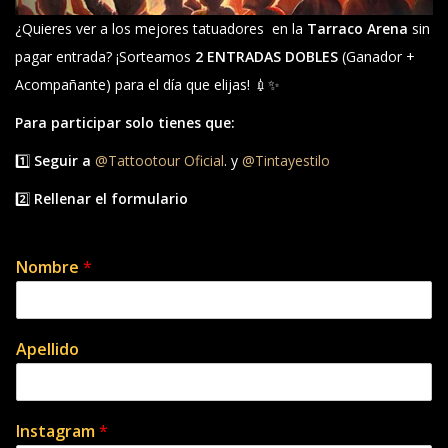
¿Quieres ver a los mejores tatuadores en la
Tarraco Arena
sin
pagar entrada? ¡Sorteamos
2 ENTRADAS DOBLES
(Ganador +
Acompañante) para el día que elijas! 💉✨
Para participar solo tienes que:
1️⃣
Seguir a
@Tattootour Oficial
. y
@Tintayestilo
2️⃣
Rellenar el formulario
Nombre
*
Apellido
Instagram
*