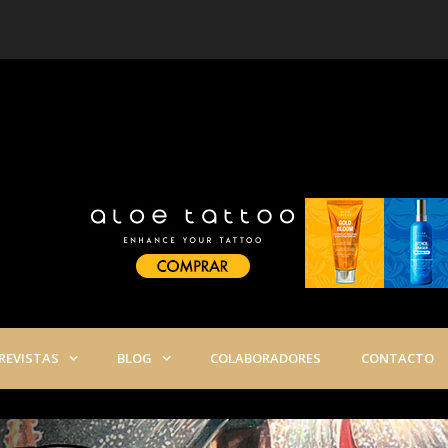
Partículas de metal de las aguja
O -TATTOO MAGAZINE ESPAÑA
REVISTAS
BLOG
COLABORADORES
CONTACTO