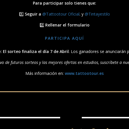
Para participar solo tienes que:
1️⃣
Seguir a
@Tattootour Oficial
. y
@Tintayestilo
2️⃣
Rellenar el formulario
PARTICIPA AQUÍ
:
El sorteo finaliza el día 7 de Abril
. Los ganadores se anunciarán p
ivo de futuros sorteos y las mejores ofertas en estudios, suscríbete a n
Más información en:
www.tattootour.es
JOTA SORIANO