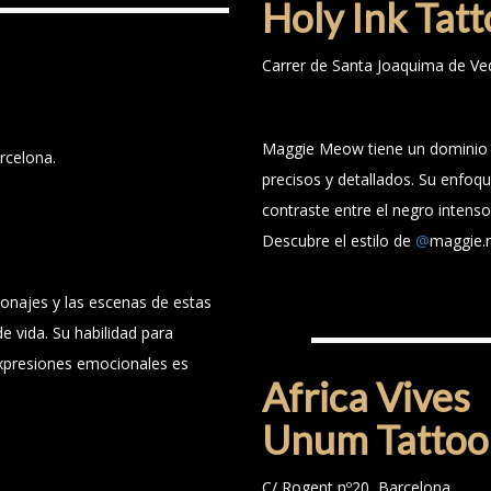
Holy Ink Tat
Carrer de Santa Joaquima de Ve
Maggie Meow tiene un dominio ex
arcelona.
precisos y detallados. Su enfoqu
contraste entre el negro intenso y
Descubre el estilo de
@
maggie.
rsonajes y las escenas de estas
AFRICA VIVES
e vida. Su habilidad para
 expresiones emocionales es
Africa Vives
Unum Tattoo 
C/ Rogent nº20, Barcelona